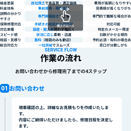
板金塗装
自社施工
で高品質・適正価格
費用が高額になりやす
料金体系
事前見積・明朗会計
見積額が高くなりがち
説明の分かり
専門用語抜き
で丁寧
専門的で難解な場合があ
やすさ
保険修理対応
手続きの相談から対応可
対応可能
横スクロール
対応車種
国産・輸入車
問わず幅広く
特定のメーカー限定
スピード感
状況に応じ
柔軟・迅速
日数がかかる傾向
相談・見積り
無料
（相談のみも歓迎）
予約必須・有料の場合あ
総合対応力
一社完結
でスムーズ
窓口が分散しがち
SERVICE FLOW
作業の流れ
お問い合わせから修理完了までの4ステップ
お問い合わせ
現車確認の上、詳細なお見積もりを作成いたしま
す。
内容にご納得いただけましたら、修理日程を決定し
ます。