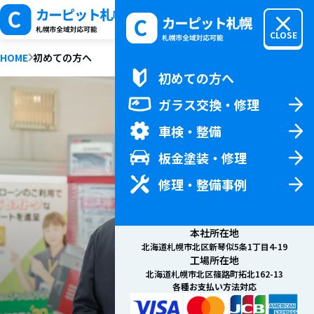
MENU
CLOSE
HOME
初めての方へ
初めての方へ
初めての方へTOP
ガラス交換・修理
料金
車検・整備
新着情報
会社概要
板金塗装・修理
お問い合わせ
修理・整備事例
本社所在地
北海道札幌市北区新琴似5条1丁目4-19
工場所在地
北海道札幌市北区篠路町拓北162-13
車のガラス交換・
各種お支払い方法対応
はじめて