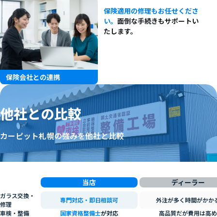
保険適用の修理もお任せくださ
い。
面倒な手続きもサポートい
たします。
保険会社との連携
他社との比較
カーピット札幌の強みを他社と比較
当店
ディーラー
ガラス交換・
専門対応・即日相談可
外注が多く時間がかか
修理
車検・整備
国家資格整備士
が対応
高品質だが費用は高め