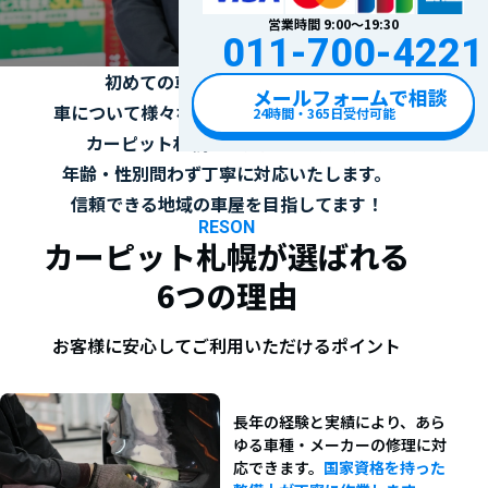
大歓迎！丁寧・優し
営業時間 9:00〜19:30
女性 / ご高
011-700-4221
初めての車屋、修理・板金など
メールフォームで相談
車について様々な不安があるかと思います。
24時間・365日受付可能
カーピット札幌は業界歴30年以上、
年齢・性別問わず丁寧に対応いたします。
信頼できる地域の車屋を目指してます！
RESON
カーピット札幌が選ばれる
6つの理由
お客様に安心してご利用いただけるポイント
長年の経験と実績により、あら
ゆる車種・メーカーの修理に対
応できます。
国家資格を持った