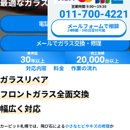
最適なガラス修理・交換をご提供
営業時間 9:00〜19:30
011-700-4221
電話でガラス交換・修理
メールフォームで相談
24時間・365日受付可能
メールでガラス交換・修理
業界歴
施工実績
30
20,000
年以上
台以上
対応内容
料金
作業の流れ
ガラスリペア
フロントガラス全面交換
幅広く対応
カーピット札幌では、飛び石による
小さなヒビやキズの修理
か