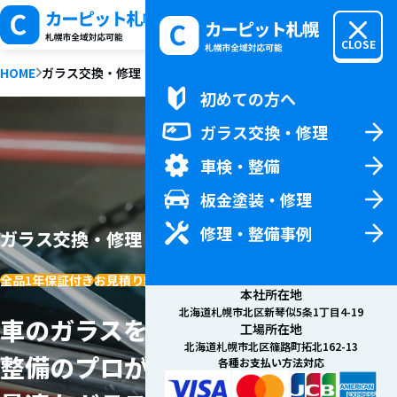
MENU
CLOSE
HOME
ガラス交換・修理
初めての方へ
初めての方へTOP
ガラス交換・修理
料金
車検・整備
新着情報
会社概要
板金塗装・修理
お問い合わせ
修理・整備事例
ガラス交換・修理
全品1年保証付き
お見積り無料
本社所在地
北海道札幌市北区新琴似5条1丁目4-19
車のガラスを知り尽くした
工場所在地
北海道札幌市北区篠路町拓北162-13
整備のプロが
各種お支払い方法対応