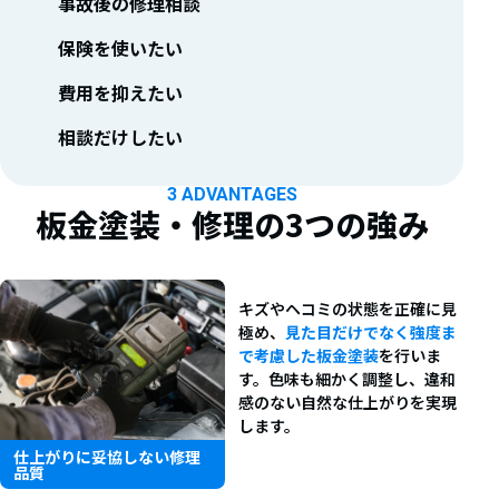
事故後の修理相談
保険を使いたい
費用を抑えたい
相談だけしたい
3 ADVANTAGES
板金塗装・修理の
3つの強み
キズやヘコミの状態を正確に見
極め、
見た目だけでなく強度ま
で考慮した板金塗装
を行いま
す。色味も細かく調整し、違和
感のない自然な仕上がりを実現
します。
仕上がりに妥協しない修理
品質