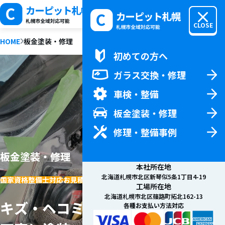
MENU
CLOSE
HOME
板金塗装・修理
初めての方へ
初めての方へTOP
ガラス交換・修理
料金
車検・整備
新着情報
会社概要
板金塗装・修理
お問い合わせ
修理・整備事例
板金塗装・修理
本社所在地
北海道札幌市北区新琴似5条1丁目4-19
国家資格整備士対応
お見積り無料
工場所在地
北海道札幌市北区篠路町拓北162-13
キズ・ヘコミも1つ1つ
各種お支払い方法対応