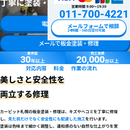
丁寧に塗装・修理します！
営業時間 9:00〜19:30
011-700-4221
電話で板金塗装・修理
メールフォームで相談
24時間・365日受付可能
メールで板金塗装・修理
業界歴
施工実績
30
20,000
年以上
台以上
対応内容
料金
作業の流れ
美しさと安全性を
両立する修理
カーピット札幌の板金塗装・修理は、キズやヘコミを丁寧に修復
し、
見た目だけでなく安全性にも配慮した施工
を行います。
塗装は色味まで細かく調整し、違和感のない自然な仕上がりを実