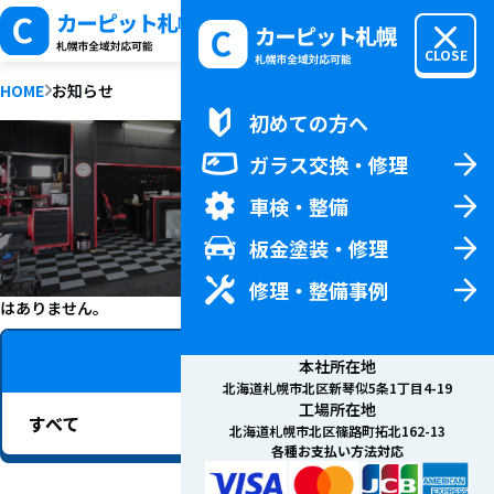
MENU
CLOSE
HOME
お知らせ
初めての方へ
初めての方へTOP
ガラス交換・修理
料金
車検・整備
新着情報
会社概要
板金塗装・修理
お問い合わせ
修理・整備事例
はありません。
カテゴリー
本社所在地
北海道札幌市北区新琴似5条1丁目4-19
工場所在地
すべて
北海道札幌市北区篠路町拓北162-13
各種お支払い方法対応